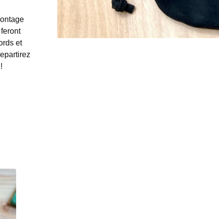
montage
 feront
ords et
epartirez
!