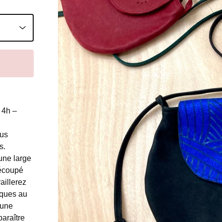
 4h –
ous
s.
une large
découpé
aillerez
rques au
 une
paraître